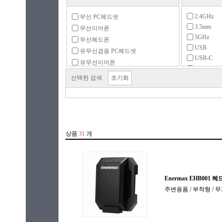
2.4GHz
무선 PC헤드셋
3.5mm
무선이어폰
5GHz
무선헤드폰
USB
유무선겸용 PC헤드셋
USB-C
유무선이어폰
USB-C동
유무선헤드폰
선택한 검색
초기화
USB동글
유선 PC헤드셋
무선2.4GH
유선이어폰
유선헤드폰
이어폰 충전케이스
주변용품