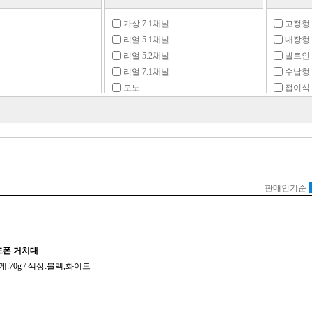
가상 7.1채널
고정형
리얼 5.1채널
내장형
리얼 5.2채널
빌트인
리얼 7.1채널
수납형
모노
접이식
글
스테레오
탈착형
플렉시
z