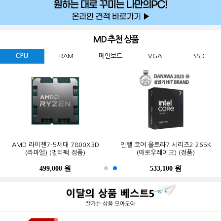
MD 추천 상품
CPU
RAM
메인보드
VGA
SSD
GIGABYTE 지포스 RTX 5060
ESSENCORE KLEVV DDR5-5600
AMD 라이젠7-5세대 7800X3D
Western Digital WD BLACK
ASUS TUF Gaming B850-PLUS WIFI
MSI 지포스 RTX 5070 게이밍 트리오
마이크론 Crucial DDR5-5600 CL46
인텔 코어 울트라7 시리즈2 265K
GIGABYTE B650M K 피씨디렉트
삼성전자 990 PRO M.2 NVMe (2TB)
WINDFORCE MAX OC D7 8GB
SN850X M.2 NVMe (2TB)
CL46 파인인포 (16GB)
(라파엘) (멀티팩 정품)
OC D7 12GB 트라이프로져4
PRO 대원씨티에스 (16GB)
(애로우레이크) (정품)
STCOM(조립용)
피씨디렉트
499,000 원
341,000 원
123,000 원
610,000 원
550,000 원
1,299,000 원
1,027,000 원
533,100 원
387,000 원
339,000 원