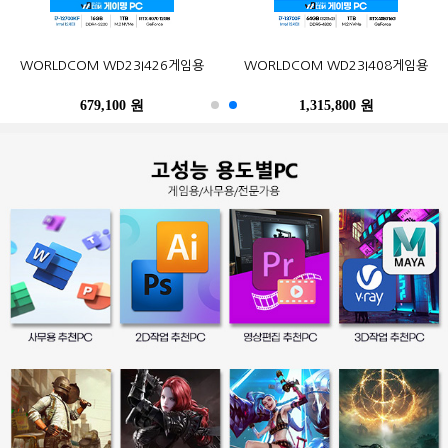
오존컴퍼니 마이크로박스 ALU C6L
오존컴퍼니 마이크로박스 Industrial
포유디지탈 iMUZ 컨버터 탭 14 PRO
MSI G27CQ4 E2 게이밍 170
한성컴퓨터 TFG32Q07P IPS QHD
삼성전자 2017 노트북9 Always
WORLDCOM WD23I426게임용
삼성전자 SL-C513W (기본토너)
Epson 정품 무한 L6290 (무한잉크)
WORLDCOM WD23I408게임용
N100 Win10Pro (4GB, M.2
N10C6L2M Fanless Wi-Fi 6E Win11
(스탠드 포함, SSD 256GB)
WQHD HDR 무결점
NT900X3N-K517S (기본)
리얼 75
120GB)
M.2 (4GB, M.2 256GB)
679,100 원
402,900 원
249,000 원
490,500 원
259,000 원
1,315,800 원
486,200 원
247,500 원
396,000 원
39,300 원