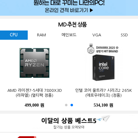
MD 추천 상품
CPU
RAM
메인보드
VGA
SSD
GIGABYTE 지포스 RTX 5060
ESSENCORE KLEVV DDR5-5600
AMD 라이젠7-5세대 7800X3D
Western Digital WD BLACK
ASUS TUF Gaming B850-PLUS WIFI
MSI 지포스 RTX 5070 게이밍 트리오
마이크론 Crucial DDR5-5600 CL46
인텔 코어 울트라7 시리즈2 265K
GIGABYTE B650M K 피씨디렉트
삼성전자 990 PRO M.2 NVMe (2TB)
WINDFORCE MAX OC D7 8GB
SN850X M.2 NVMe (2TB)
CL46 파인인포 (16GB)
(라파엘) (멀티팩 정품)
OC D7 12GB 트라이프로져4
PRO 대원씨티에스 (16GB)
(애로우레이크) (정품)
STCOM(조립용)
피씨디렉트
499,000 원
341,000 원
123,000 원
632,200 원
550,000 원
1,299,000 원
1,027,000 원
534,100 원
387,000 원
339,000 원