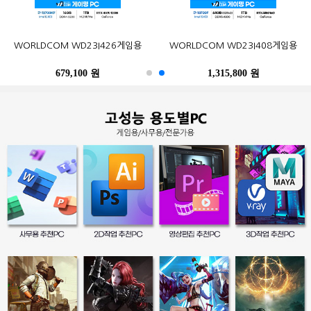
오존컴퍼니 마이크로박스 ALU C6L
오존컴퍼니 마이크로박스 Industrial
포유디지탈 iMUZ 컨버터 탭 14 PRO
MSI G27CQ4 E2 게이밍 170
한성컴퓨터 TFG32Q07P IPS QHD
삼성전자 2017 노트북9 Always
WORLDCOM WD23I426게임용
삼성전자 SL-C513W (기본토너)
Epson 정품 무한 L6290 (무한잉크)
WORLDCOM WD23I408게임용
N100 Win10Pro (4GB, M.2
N10C6L2M Fanless Wi-Fi 6E Win11
(스탠드 포함, SSD 256GB)
WQHD HDR 무결점
NT900X3N-K517S (기본)
리얼 75
120GB)
M.2 (4GB, M.2 256GB)
679,100 원
402,900 원
249,000 원
490,500 원
259,000 원
1,315,800 원
486,200 원
247,500 원
396,000 원
39,300 원