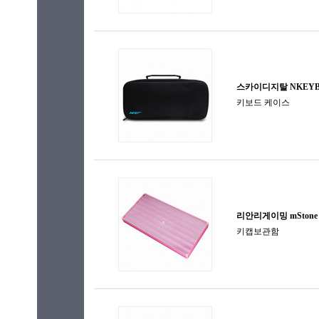
키패드
한손 키보드