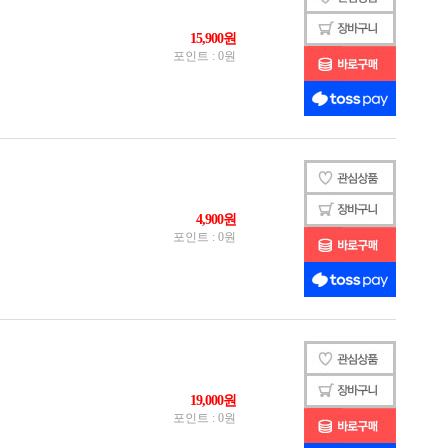
 황축
 흑축
 축
2축
 백축
3
V4