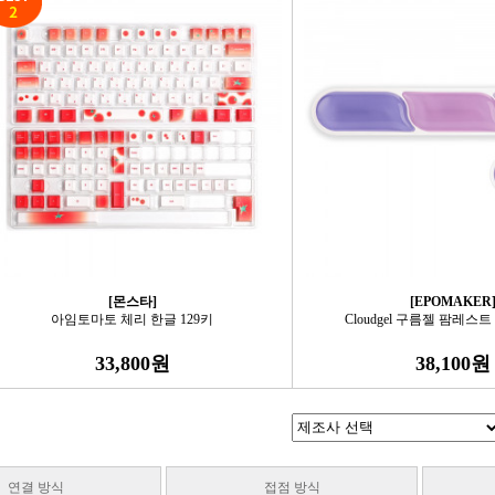
[몬스타]
[EPOMAKER
아임토마토 체리 한글 129키
Cloudgel 구름젤 팜레스트
33,800원
38,100원
연결 방식
접점 방식