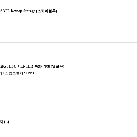
저소음
저소음
적축
제조사
청축
코랄V
코랄축
크림축
클리어
퍼플축
피치축
핑크축
황축
황축 V
회목축 
회축
흑축