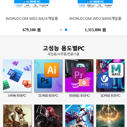
오존컴퍼니 마이크로박스 ALU C6L
오존컴퍼니 마이크로박스 Industrial
포유디지탈 iMUZ 컨버터 탭 14 PRO
MSI G27CQ4 E2 게이밍 170
한성컴퓨터 TFG32Q07P IPS QHD
삼성전자 2017 노트북9 Always
WORLDCOM WD23I426게임용
삼성전자 SL-C513W (기본토너)
Epson 정품 무한 L6290 (무한잉크)
WORLDCOM WD23I408게임용
N100 Win10Pro (4GB, M.2
N10C6L2M Fanless Wi-Fi 6E Win11
(스탠드 포함, SSD 256GB)
WQHD HDR 무결점
NT900X3N-K517S (기본)
리얼 75
120GB)
M.2 (4GB, M.2 256GB)
679,100 원
402,900 원
249,000 원
490,500 원
259,000 원
1,315,800 원
486,200 원
247,500 원
396,000 원
39,300 원