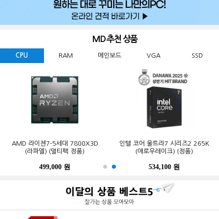
MD 추천 상품
CPU
RAM
메인보드
VGA
SSD
GIGABYTE 지포스 RTX 5060
ESSENCORE KLEVV DDR5-5600
AMD 라이젠7-5세대 7800X3D
Western Digital WD BLACK
ASUS TUF Gaming B850-PLUS WIFI
MSI 지포스 RTX 5070 게이밍 트리오
마이크론 Crucial DDR5-5600 CL46
인텔 코어 울트라7 시리즈2 265K
GIGABYTE B650M K 피씨디렉트
삼성전자 990 PRO M.2 NVMe (2TB)
WINDFORCE MAX OC D7 8GB
SN850X M.2 NVMe (2TB)
CL46 파인인포 (16GB)
(라파엘) (멀티팩 정품)
OC D7 12GB 트라이프로져4
PRO 대원씨티에스 (16GB)
(애로우레이크) (정품)
STCOM(조립용)
피씨디렉트
499,000 원
341,000 원
123,000 원
632,200 원
550,000 원
1,299,000 원
1,027,000 원
534,100 원
387,000 원
339,000 원