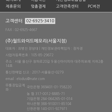
제휴문의
맞춤결제
고객만족센터
PC버전
고객센터
02-6925-3410
FAX : 02-6925-4667
(주)월드와이드메모리(서울지점)
대표자 : 최병진.장성대 | 개인정보관리책임자 : 장자경
사업자등록번호 : 105-85-29672
주소 : 서울 용산구 청파로20길 9 용산아이피아 대주피오레 지하2층
14호
통신판매업 신고 : 2017-서울용산-0279
email : elodus@nate.com
무통장입금계
국민은행 369401-01-158220
좌 :
농 협 317-0012-8885-71
기업은행 284-064265-01-014
하나은행 388-910011-85104
신한은행 140-011-927971